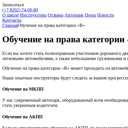
Записаться
(+7 8202)
74-00-80
О школе
Инструкторы
Отзывы
Автопарк
Цены
Новости
Контакты
Главная
Обучение на права категории «B»
Обучение на права категории
Если вы хотите стать полноправным участником дорожного дви
легковыми автомобилями, а также небольшими грузовиками и 
Обучение на права категории «B» может проходить на автомоб
Наши опытные инструкторы будут следить за вашим прогрессо
Обучение на МКПП
У нас современный автопарк, оборудованный всем необходим
стать уверенным водителем.
Обучение на АКПП
Если вы предпочитаете обучение на АКПП, то после успешной 