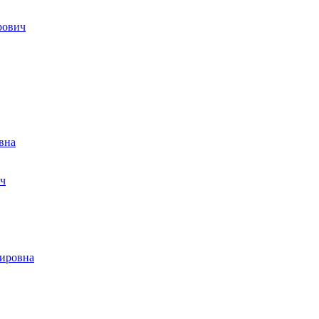
рович
вна
ч
ировна