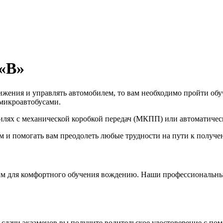
 «B»
жения и управлять автомобилем, то вам необходимо пройти обуч
микроавтобусами.
илях с механической коробкой передач (МКПП) или автоматичес
м и помогать вам преодолеть любые трудности на пути к получе
ым для комфортного обучения вождению. Наши профессиональны
сдачи экзаменов вы получите водительское удостоверение с пом