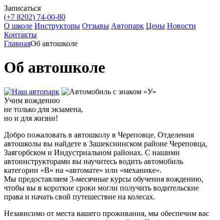
Записаться
(+7 8202)
74-00-80
О школе
Инструкторы
Отзывы
Автопарк
Цены
Новости
Контакты
Главная
Об автошколе
Об автошколе
Учим вождению
не только для экзамена,
но и для жизни!
Добро пожаловать в автошколу в Череповце. Отделения
автошколы вы найдете в Зашекснинском районе Череповца,
Заягорбском и Индустриальном районах. С нашими
автоинструкторами вы научитесь водить автомобиль
категории «B» на «автомате» или «механике».
Мы предоставляем 3-месячные курсы обучения вождению,
чтобы вы в короткие сроки могли получить водительские
права и начать свой путешествие на колесах.
Независимо от места вашего проживания, мы обеспечим вас