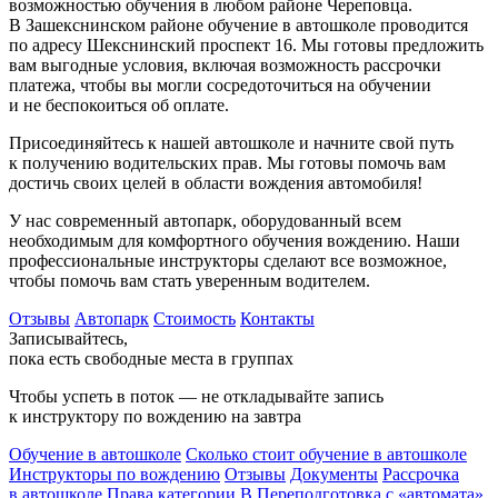
возможностью обучения в любом районе Череповца.
В Зашекснинском районе обучение в автошколе проводится
по адресу Шекснинский проспект 16. Мы готовы предложить
вам выгодные условия, включая возможность рассрочки
платежа, чтобы вы могли сосредоточиться на обучении
и не беспокоиться об оплате.
Присоединяйтесь к нашей автошколе и начните свой путь
к получению водительских прав. Мы готовы помочь вам
достичь своих целей в области вождения автомобиля!
У нас современный автопарк, оборудованный всем
необходимым для комфортного обучения вождению. Наши
профессиональные инструкторы сделают все возможное,
чтобы помочь вам стать уверенным водителем.
Отзывы
Автопарк
Стоимость
Контакты
Записывайтесь,
пока есть свобод­ные места в группах
Чтобы успеть в поток — не откладывайте запись
к инструктору по вождению на завтра
Обучение в автошколе
Сколько стоит обучение в автошколе
Инструкторы по вождению
Отзывы
Документы
Рассрочка
в автошколе
Права категории B
Переподготовка с «автомата»